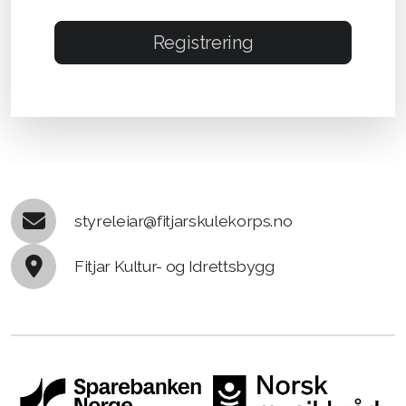
Registrering
styreleiar@fitjarskulekorps.no
Fitjar Kultur- og Idrettsbygg